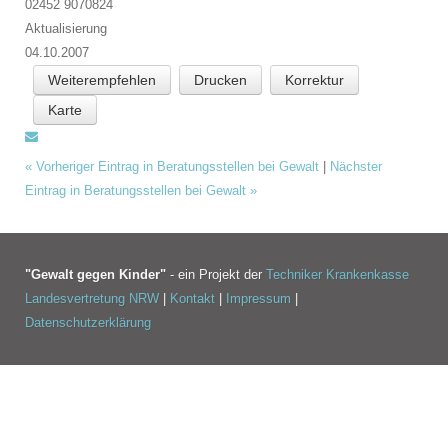
02452 9070824
Aktualisierung
04.10.2007
Weiterempfehlen
Drucken
Korrektur
Karte
«
Vorheriger Eintrag in Beratungsstellen bei Gewalt
|
Nächster
Eintrag in Beratungsstellen bei Gewalt
»
"Gewalt gegen Kinder"
- ein Projekt der
Techniker Krankenkasse
Landesvertretung NRW
|
Kontakt
|
Impressum
|
Datenschutzerklärung