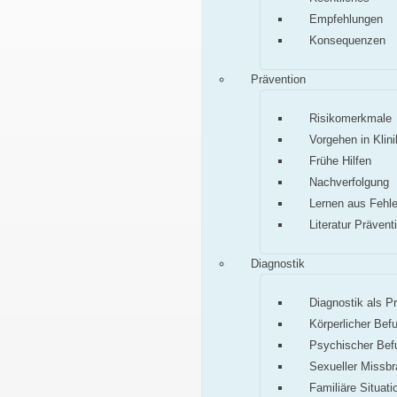
Empfehlungen
Konsequenzen
Prävention
Risikomerkmale
Vorgehen in Klini
Frühe Hilfen
Nachverfolgung
Lernen aus Fehle
Literatur Prävent
Diagnostik
Diagnostik als P
Körperlicher Bef
Psychischer Bef
Sexueller Missb
Familiäre Situati