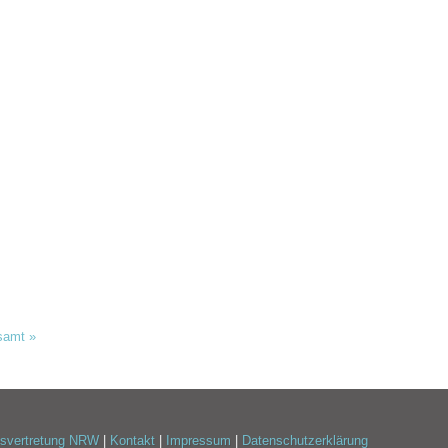
tsamt
»
esvertretung NRW
|
Kontakt
|
Impressum
|
Datenschutzerklärung