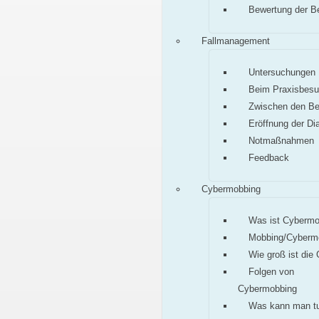
Bewertung der B
Fallmanagement
Untersuchungen
Beim Praxisbes
Zwischen den B
Eröffnung der Di
Notmaßnahmen
Feedback
Cybermobbing
Was ist Cybermo
Mobbing/Cyberm
Wie groß ist die
Folgen von
Cybermobbing
Was kann man t