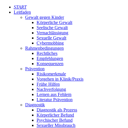
START
Leitfaden
Gewalt gegen Kinder
Körperliche Gewalt
Seelische Gewalt
Vernachlässigung
Sexuelle Gewalt
Cybermobbing
Rahmenbedingungen
Rechtliches
Empfehlungen
Konsequenzen
Prävention
Risikomerkmale
Vorgehen in Klinik/Praxis
Frühe Hilfen
Nachverfolgung
Lernen aus Fehlern
Literatur Prävention
Diagnostik
Diagnostik als Prozess
Körperlicher Befund
Psychischer Befund
Sexueller Missbrauch