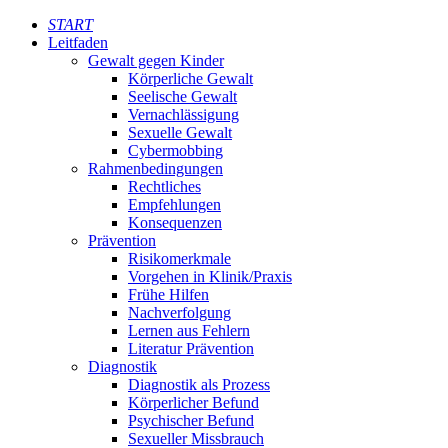
START
Leitfaden
Gewalt gegen Kinder
Körperliche Gewalt
Seelische Gewalt
Vernachlässigung
Sexuelle Gewalt
Cybermobbing
Rahmenbedingungen
Rechtliches
Empfehlungen
Konsequenzen
Prävention
Risikomerkmale
Vorgehen in Klinik/Praxis
Frühe Hilfen
Nachverfolgung
Lernen aus Fehlern
Literatur Prävention
Diagnostik
Diagnostik als Prozess
Körperlicher Befund
Psychischer Befund
Sexueller Missbrauch