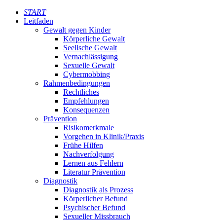
START
Leitfaden
Gewalt gegen Kinder
Körperliche Gewalt
Seelische Gewalt
Vernachlässigung
Sexuelle Gewalt
Cybermobbing
Rahmenbedingungen
Rechtliches
Empfehlungen
Konsequenzen
Prävention
Risikomerkmale
Vorgehen in Klinik/Praxis
Frühe Hilfen
Nachverfolgung
Lernen aus Fehlern
Literatur Prävention
Diagnostik
Diagnostik als Prozess
Körperlicher Befund
Psychischer Befund
Sexueller Missbrauch