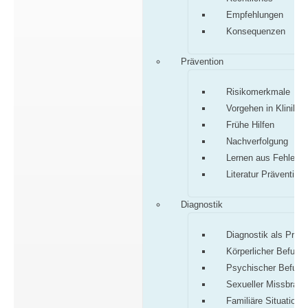
Empfehlungen
Konsequenzen
Prävention
Risikomerkmale
Vorgehen in Klinik/P
Frühe Hilfen
Nachverfolgung
Lernen aus Fehlern
Literatur Prävention
Diagnostik
Diagnostik als Proz
Körperlicher Befund
Psychischer Befund
Sexueller Missbrauc
Familiäre Situation