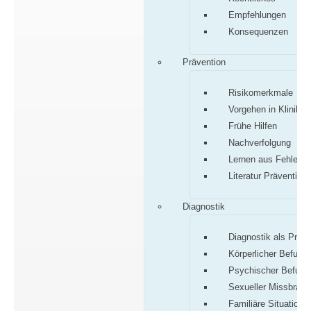
Empfehlungen
Konsequenzen
Prävention
Risikomerkmale
Vorgehen in Klinik/P
Frühe Hilfen
Nachverfolgung
Lernen aus Fehlern
Literatur Prävention
Diagnostik
Diagnostik als Proz
Körperlicher Befund
Psychischer Befund
Sexueller Missbrauc
Familiäre Situation