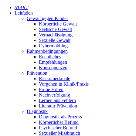
START
Leitfaden
Gewalt gegen Kinder
Körperliche Gewalt
Seelische Gewalt
Vernachlässigung
Sexuelle Gewalt
Cybermobbing
Rahmenbedingungen
Rechtliches
Empfehlungen
Konsequenzen
Prävention
Risikomerkmale
Vorgehen in Klinik/Praxis
Frühe Hilfen
Nachverfolgung
Lernen aus Fehlern
Literatur Prävention
Diagnostik
Diagnostik als Prozess
Körperlicher Befund
Psychischer Befund
Sexueller Missbrauch