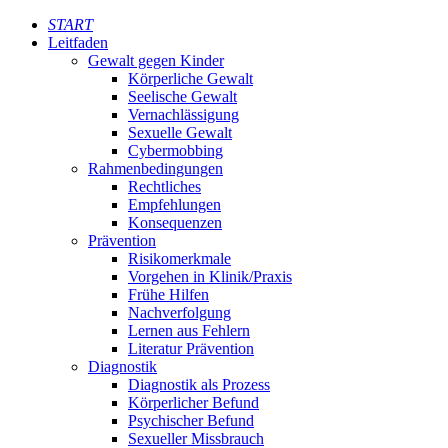
START
Leitfaden
Gewalt gegen Kinder
Körperliche Gewalt
Seelische Gewalt
Vernachlässigung
Sexuelle Gewalt
Cybermobbing
Rahmenbedingungen
Rechtliches
Empfehlungen
Konsequenzen
Prävention
Risikomerkmale
Vorgehen in Klinik/Praxis
Frühe Hilfen
Nachverfolgung
Lernen aus Fehlern
Literatur Prävention
Diagnostik
Diagnostik als Prozess
Körperlicher Befund
Psychischer Befund
Sexueller Missbrauch