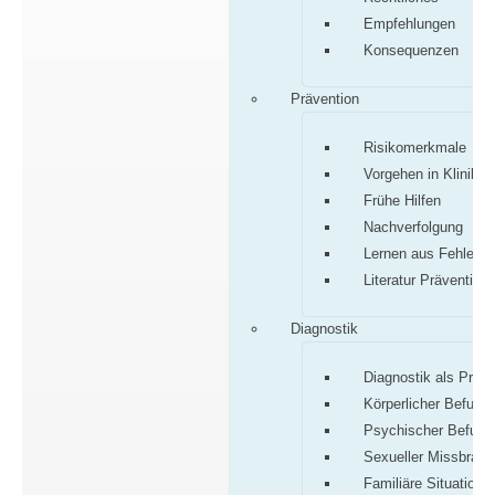
Empfehlungen
Konsequenzen
Prävention
Risikomerkmale
Vorgehen in Klinik/P
Frühe Hilfen
Nachverfolgung
Lernen aus Fehlern
Literatur Prävention
Diagnostik
Diagnostik als Proz
Körperlicher Befund
Psychischer Befund
Sexueller Missbrauc
Familiäre Situation