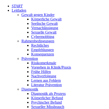
START
Leitfaden
Gewalt gegen Kinder
Körperliche Gewalt
Seelische Gewalt
Vernachlässigung
Sexuelle Gewalt
Cybermobbing
Rahmenbedingungen
Rechtliches
Empfehlungen
Konsequenzen
Prävention
Risikomerkmale
Vorgehen in Klinik/Praxis
Frühe Hilfen
Nachverfolgung
Lernen aus Fehlern
Literatur Prävention
Diagnostik
Diagnostik als Prozess
Körperlicher Befund
Psychischer Befund
Sexueller Missbrauch