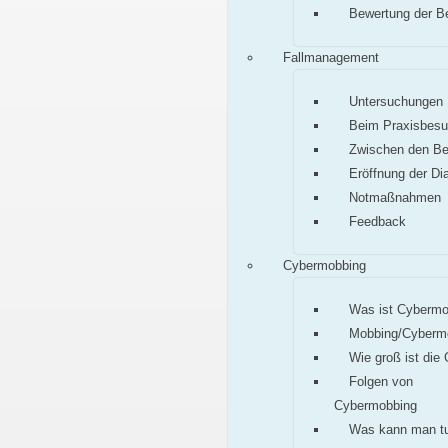
Bewertung der B
Fallmanagement
Untersuchungen
Beim Praxisbes
Zwischen den B
Eröffnung der Di
Notmaßnahmen
Feedback
Cybermobbing
Was ist Cybermo
Mobbing/Cyberm
Wie groß ist die
Folgen von
Cybermobbing
Was kann man t