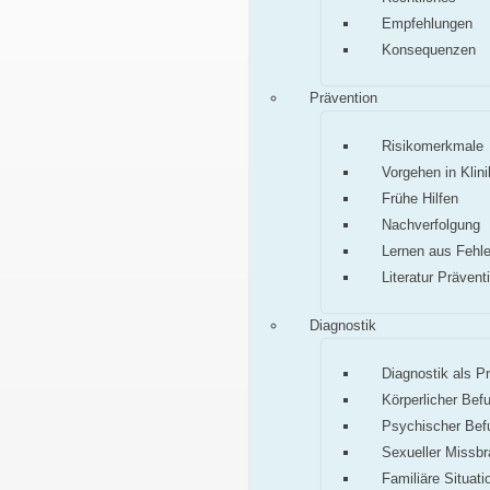
Empfehlungen
Konsequenzen
Prävention
Risikomerkmale
Vorgehen in Klini
Frühe Hilfen
Nachverfolgung
Lernen aus Fehle
Literatur Prävent
Diagnostik
Diagnostik als P
Körperlicher Bef
Psychischer Bef
Sexueller Missb
Familiäre Situati