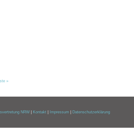
nste
»
esvertretung NRW
|
Kontakt
|
Impressum
|
Datenschutzerklärung