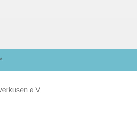
V.
verkusen e.V.