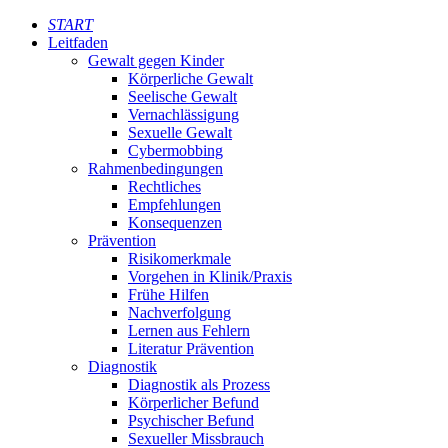
START
Leitfaden
Gewalt gegen Kinder
Körperliche Gewalt
Seelische Gewalt
Vernachlässigung
Sexuelle Gewalt
Cybermobbing
Rahmenbedingungen
Rechtliches
Empfehlungen
Konsequenzen
Prävention
Risikomerkmale
Vorgehen in Klinik/Praxis
Frühe Hilfen
Nachverfolgung
Lernen aus Fehlern
Literatur Prävention
Diagnostik
Diagnostik als Prozess
Körperlicher Befund
Psychischer Befund
Sexueller Missbrauch