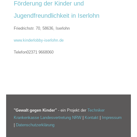
Förderung der Kinder und
Jugendfreundlichkeit in Iserlohn
Friedrichstr. 70, 58636,
Iserlohn
www.kinderlobby-iserlohn.de
Telefon
02371 9668060
"Gewalt gegen Kinder"
- ein Projekt der
Techniker
Krankenkasse Landesvertretung NRW
|
Kontakt
|
Impressum
|
Datenschutzerklärung