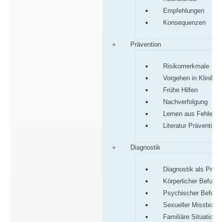
Empfehlungen
Konsequenzen
Prävention
Risikomerkmale
Vorgehen in Klinik/P
Frühe Hilfen
Nachverfolgung
Lernen aus Fehlern
Literatur Prävention
Diagnostik
Diagnostik als Proz
Körperlicher Befund
Psychischer Befund
Sexueller Missbrauc
Familiäre Situation