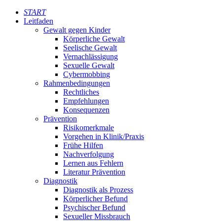
START
Leitfaden
Gewalt gegen Kinder
Körperliche Gewalt
Seelische Gewalt
Vernachlässigung
Sexuelle Gewalt
Cybermobbing
Rahmenbedingungen
Rechtliches
Empfehlungen
Konsequenzen
Prävention
Risikomerkmale
Vorgehen in Klinik/Praxis
Frühe Hilfen
Nachverfolgung
Lernen aus Fehlern
Literatur Prävention
Diagnostik
Diagnostik als Prozess
Körperlicher Befund
Psychischer Befund
Sexueller Missbrauch