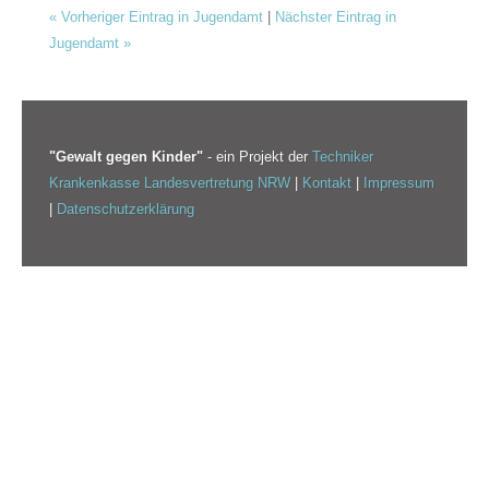
«
Vorheriger Eintrag in Jugendamt
|
Nächster Eintrag in
Jugendamt
»
"Gewalt gegen Kinder"
- ein Projekt der
Techniker
Krankenkasse Landesvertretung NRW
|
Kontakt
|
Impressum
|
Datenschutzerklärung