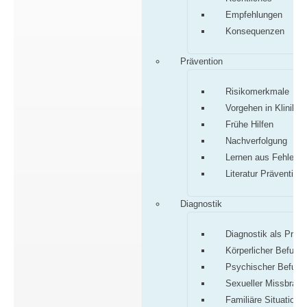
Empfehlungen
Konsequenzen
Prävention
Risikomerkmale
Vorgehen in Klinik/P
Frühe Hilfen
Nachverfolgung
Lernen aus Fehlern
Literatur Prävention
Diagnostik
Diagnostik als Proz
Körperlicher Befund
Psychischer Befund
Sexueller Missbrauc
Familiäre Situation