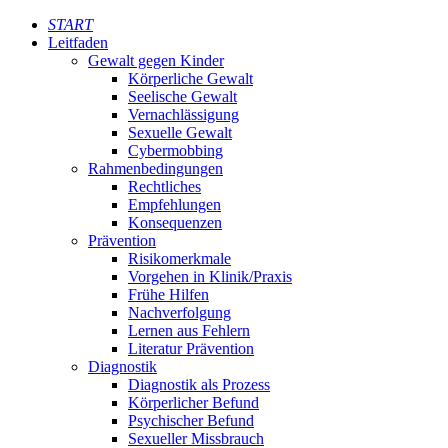
START
Leitfaden
Gewalt gegen Kinder
Körperliche Gewalt
Seelische Gewalt
Vernachlässigung
Sexuelle Gewalt
Cybermobbing
Rahmenbedingungen
Rechtliches
Empfehlungen
Konsequenzen
Prävention
Risikomerkmale
Vorgehen in Klinik/Praxis
Frühe Hilfen
Nachverfolgung
Lernen aus Fehlern
Literatur Prävention
Diagnostik
Diagnostik als Prozess
Körperlicher Befund
Psychischer Befund
Sexueller Missbrauch