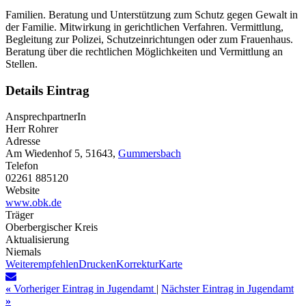
Familien. Beratung und Unterstützung zum Schutz gegen Gewalt in
der Familie. Mitwirkung in gerichtlichen Verfahren. Vermittlung,
Begleitung zur Polizei, Schutzeinrichtungen oder zum Frauenhaus.
Beratung über die rechtlichen Möglichkeiten und Vermittlung an
Stellen.
Details Eintrag
AnsprechpartnerIn
Herr Rohrer
Adresse
Am Wiedenhof 5, 51643,
Gummersbach
Telefon
02261 885120
Website
www.obk.de
Träger
Oberbergischer Kreis
Aktualisierung
Niemals
Weiterempfehlen
Drucken
Korrektur
Karte
«
Vorheriger Eintrag in Jugendamt
|
Nächster Eintrag in Jugendamt
»