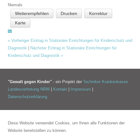
Niemals
Weiterempfehlen
Drucken
Korrektur
Karte
«
Vorheriger Eintrag in Stationäre Einrichtungen für Kinderschutz und
Diagnostik
|
Nächster Eintrag in Stationäre Einrichtungen für
Kinderschutz und Diagnostik
»
"Gewalt gegen Kinder"
- ein Projekt der
Techniker Krankenkasse
Landesvertretung NRW
|
Kontakt
|
Impressum
|
Datenschutzerklärung
Diese Website verwendet Cookies, um Ihnen alle Funktionen der
Website bereitstellen zu können.