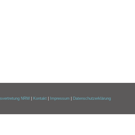
esvertretung NRW
|
Kontakt
|
Impressum
|
Datenschutzerklärung