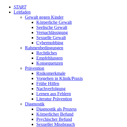
START
Leitfaden
Gewalt gegen Kinder
Körperliche Gewalt
Seelische Gewalt
Vernachlässigung
Sexuelle Gewalt
Cybermobbing
Rahmenbedingungen
Rechtliches
Empfehlungen
Konsequenzen
Prävention
Risikomerkmale
Vorgehen in Klinik/Praxis
Frühe Hilfen
Nachverfolgung
Lernen aus Fehlern
Literatur Prävention
Diagnostik
Diagnostik als Prozess
Körperlicher Befund
Psychischer Befund
Sexueller Missbrauch