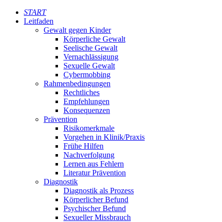
START
Leitfaden
Gewalt gegen Kinder
Körperliche Gewalt
Seelische Gewalt
Vernachlässigung
Sexuelle Gewalt
Cybermobbing
Rahmenbedingungen
Rechtliches
Empfehlungen
Konsequenzen
Prävention
Risikomerkmale
Vorgehen in Klinik/Praxis
Frühe Hilfen
Nachverfolgung
Lernen aus Fehlern
Literatur Prävention
Diagnostik
Diagnostik als Prozess
Körperlicher Befund
Psychischer Befund
Sexueller Missbrauch