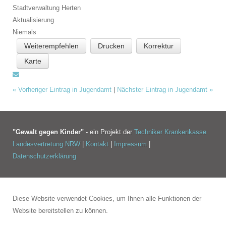
Stadtverwaltung Herten
Aktualisierung
Niemals
Weiterempfehlen
Drucken
Korrektur
Karte
«
Vorheriger Eintrag in Jugendamt
|
Nächster Eintrag in Jugendamt
»
"Gewalt gegen Kinder"
- ein Projekt der
Techniker Krankenkasse
Landesvertretung NRW
|
Kontakt
|
Impressum
|
Datenschutzerklärung
Diese Website verwendet Cookies, um Ihnen alle Funktionen der
Website bereitstellen zu können.