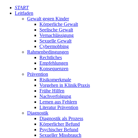
START
Leitfaden
Gewalt gegen Kinder
Körperliche Gewalt
Seelische Gewalt
Vernachlässigung
Sexuelle Gewalt
Cybermobbing
Rahmenbedingungen
Rechtliches
Empfehlungen
Konsequenzen
Prävention
Risikomerkmale
Vorgehen in Klinik/Praxis
Frühe Hilfen
Nachverfolgung
Lernen aus Fehlern
Literatur Prävention
Diagnostik
Diagnostik als Prozess
Körperlicher Befund
Psychischer Befund
Sexueller Missbrauch