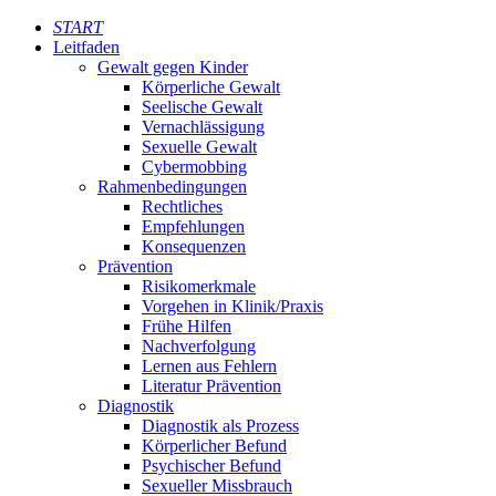
START
Leitfaden
Gewalt gegen Kinder
Körperliche Gewalt
Seelische Gewalt
Vernachlässigung
Sexuelle Gewalt
Cybermobbing
Rahmenbedingungen
Rechtliches
Empfehlungen
Konsequenzen
Prävention
Risikomerkmale
Vorgehen in Klinik/Praxis
Frühe Hilfen
Nachverfolgung
Lernen aus Fehlern
Literatur Prävention
Diagnostik
Diagnostik als Prozess
Körperlicher Befund
Psychischer Befund
Sexueller Missbrauch