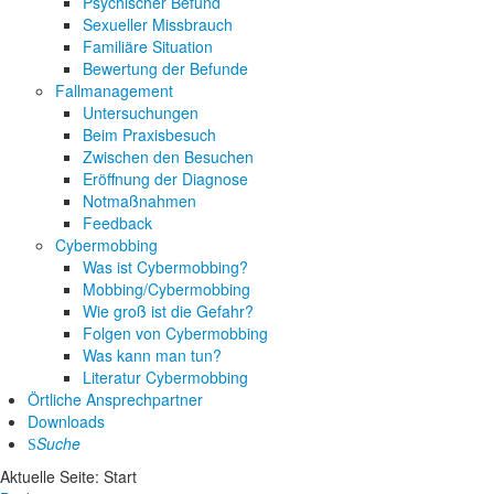
Psychischer Befund
Sexueller Missbrauch
Familiäre Situation
Bewertung der Befunde
Fallmanagement
Untersuchungen
Beim Praxisbesuch
Zwischen den Besuchen
Eröffnung der Diagnose
Notmaßnahmen
Feedback
Cybermobbing
Was ist Cybermobbing?
Mobbing/Cybermobbing
Wie groß ist die Gefahr?
Folgen von Cybermobbing
Was kann man tun?
Literatur Cybermobbing
Örtliche Ansprechpartner
Downloads
Suche
Aktuelle Seite:
Start