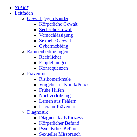
START
Leitfaden
Gewalt gegen Kinder
Körperliche Gewalt
Seelische Gewalt
Vernachlässigung
Sexuelle Gewalt
Cybermobbing
Rahmenbedingungen
Rechtliches
Empfehlungen
Konsequenzen
Prävention
Risikomerkmale
Vorgehen in Klinik/Praxis
Frühe Hilfen
Nachverfolgung
Lernen aus Fehlern
Literatur Prävention
Diagnostik
Diagnostik als Prozess
Körperlicher Befund
Psychischer Befund
Sexueller Missbrauch