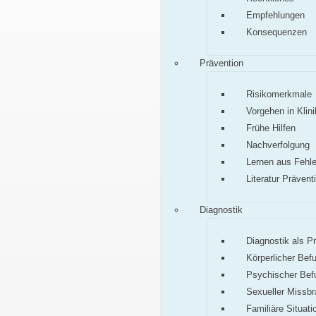
Empfehlungen
Konsequenzen
Prävention
Risikomerkmale
Vorgehen in Klini
Frühe Hilfen
Nachverfolgung
Lernen aus Fehle
Literatur Prävent
Diagnostik
Diagnostik als P
Körperlicher Bef
Psychischer Bef
Sexueller Missb
Familiäre Situati