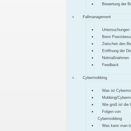
Bewertung der B
Fallmanagement
Untersuchungen
Beim Praxisbes
Zwischen den B
Eröffnung der Di
Notmaßnahmen
Feedback
Cybermobbing
Was ist Cybermo
Mobbing/Cyberm
Wie groß ist die
Folgen von
Cybermobbing
Was kann man t