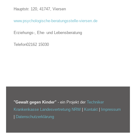
Hauptstr. 120, 41747,
Viersen
www.psychologische-beratungsstelle-viersen.de
Erziehungs-, Ehe- und Lebensberatung
Telefon
02162 15030
"Gewalt gegen Kinder"
- ein Projekt der
Techniker
Krankenkasse Landesvertretung NRW
|
Kontakt
|
Impressum
|
Datenschutzerklärung