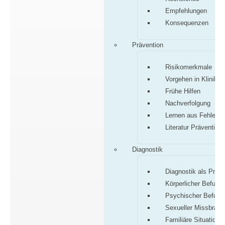
Empfehlungen
Konsequenzen
Prävention
Risikomerkmale
Vorgehen in Klinik/P
Frühe Hilfen
Nachverfolgung
Lernen aus Fehlern
Literatur Prävention
Diagnostik
Diagnostik als Proz
Körperlicher Befund
Psychischer Befund
Sexueller Missbrauc
Familiäre Situation