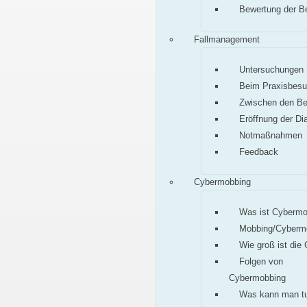
Bewertung der B
Fallmanagement
Untersuchungen
Beim Praxisbes
Zwischen den B
Eröffnung der Di
Notmaßnahmen
Feedback
Cybermobbing
Was ist Cybermo
Mobbing/Cyberm
Wie groß ist die
Folgen von
Cybermobbing
Was kann man t