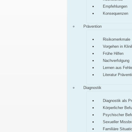
Empfehlungen
Konsequenzen
Prävention
Risikomerkmale
Vorgehen in Klini
Frühe Hilfen
Nachverfolgung
Lernen aus Fehle
Literatur Prävent
Diagnostik
Diagnostik als P
Körperlicher Bef
Psychischer Bef
Sexueller Missb
Familiäre Situati