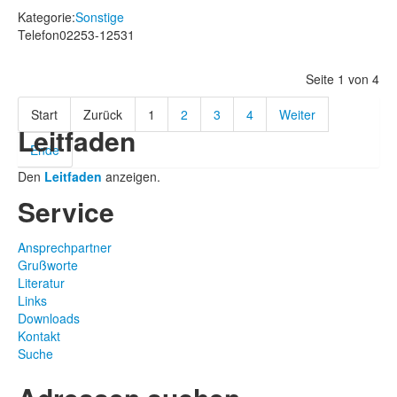
Kategorie:
Sonstige
Telefon
02253-12531
Seite 1 von 4
Start
Zurück
1
2
3
4
Weiter
Leitfaden
Ende
Den
Leitfaden
anzeigen.
Service
Ansprechpartner
Grußworte
Literatur
Links
Downloads
Kontakt
Suche