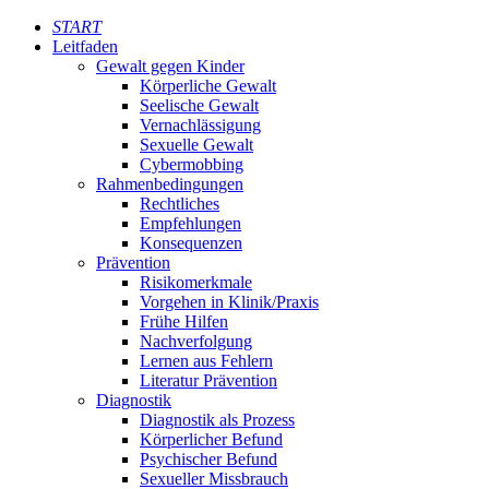
START
Leitfaden
Gewalt gegen Kinder
Körperliche Gewalt
Seelische Gewalt
Vernachlässigung
Sexuelle Gewalt
Cybermobbing
Rahmenbedingungen
Rechtliches
Empfehlungen
Konsequenzen
Prävention
Risikomerkmale
Vorgehen in Klinik/Praxis
Frühe Hilfen
Nachverfolgung
Lernen aus Fehlern
Literatur Prävention
Diagnostik
Diagnostik als Prozess
Körperlicher Befund
Psychischer Befund
Sexueller Missbrauch