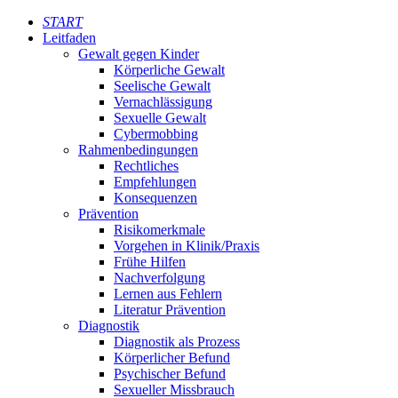
START
Leitfaden
Gewalt gegen Kinder
Körperliche Gewalt
Seelische Gewalt
Vernachlässigung
Sexuelle Gewalt
Cybermobbing
Rahmenbedingungen
Rechtliches
Empfehlungen
Konsequenzen
Prävention
Risikomerkmale
Vorgehen in Klinik/Praxis
Frühe Hilfen
Nachverfolgung
Lernen aus Fehlern
Literatur Prävention
Diagnostik
Diagnostik als Prozess
Körperlicher Befund
Psychischer Befund
Sexueller Missbrauch