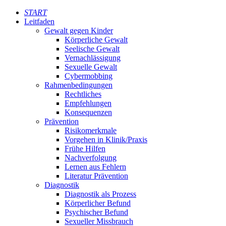
START
Leitfaden
Gewalt gegen Kinder
Körperliche Gewalt
Seelische Gewalt
Vernachlässigung
Sexuelle Gewalt
Cybermobbing
Rahmenbedingungen
Rechtliches
Empfehlungen
Konsequenzen
Prävention
Risikomerkmale
Vorgehen in Klinik/Praxis
Frühe Hilfen
Nachverfolgung
Lernen aus Fehlern
Literatur Prävention
Diagnostik
Diagnostik als Prozess
Körperlicher Befund
Psychischer Befund
Sexueller Missbrauch