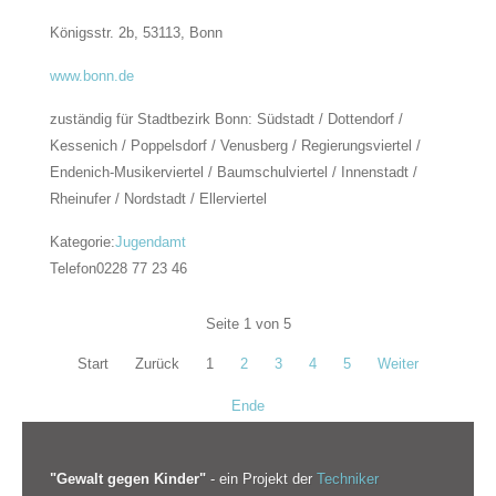
Königsstr. 2b, 53113,
Bonn
www.bonn.de
zuständig für Stadtbezirk Bonn: Südstadt / Dottendorf /
Kessenich / Poppelsdorf / Venusberg / Regierungsviertel /
Endenich-Musikerviertel / Baumschulviertel / Innenstadt /
Rheinufer / Nordstadt / Ellerviertel
Kategorie:
Jugendamt
Telefon
0228 77 23 46
Seite 1 von 5
Start
Zurück
1
2
3
4
5
Weiter
Ende
"Gewalt gegen Kinder"
- ein Projekt der
Techniker