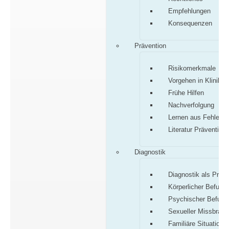
Empfehlungen
Konsequenzen
Prävention
Risikomerkmale
Vorgehen in Klinik/P
Frühe Hilfen
Nachverfolgung
Lernen aus Fehlern
Literatur Prävention
Diagnostik
Diagnostik als Proz
Körperlicher Befund
Psychischer Befund
Sexueller Missbrauc
Familiäre Situation