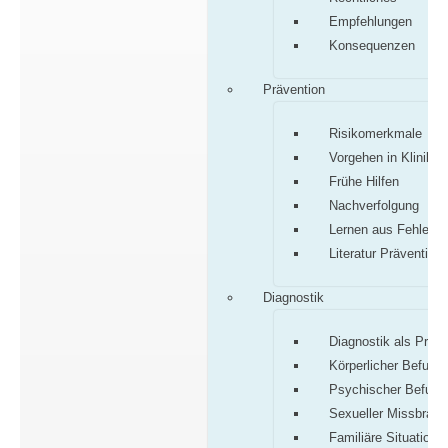
Empfehlungen
Konsequenzen
Prävention
Risikomerkmale
Vorgehen in Klinik/P
Frühe Hilfen
Nachverfolgung
Lernen aus Fehlern
Literatur Prävention
Diagnostik
Diagnostik als Proz
Körperlicher Befund
Psychischer Befund
Sexueller Missbrauc
Familiäre Situation