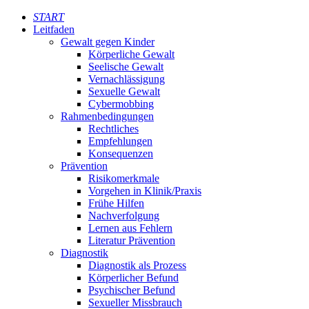
START
Leitfaden
Gewalt gegen Kinder
Körperliche Gewalt
Seelische Gewalt
Vernachlässigung
Sexuelle Gewalt
Cybermobbing
Rahmenbedingungen
Rechtliches
Empfehlungen
Konsequenzen
Prävention
Risikomerkmale
Vorgehen in Klinik/Praxis
Frühe Hilfen
Nachverfolgung
Lernen aus Fehlern
Literatur Prävention
Diagnostik
Diagnostik als Prozess
Körperlicher Befund
Psychischer Befund
Sexueller Missbrauch