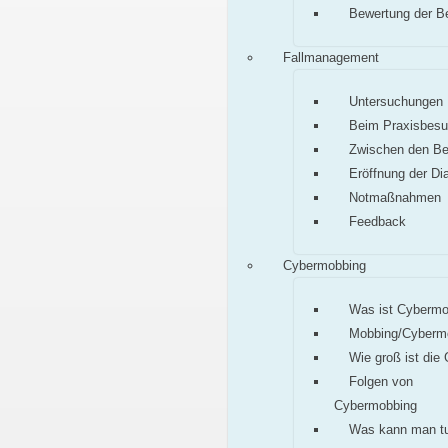
Bewertung der B
Fallmanagement
Untersuchungen
Beim Praxisbes
Zwischen den B
Eröffnung der Di
Notmaßnahmen
Feedback
Cybermobbing
Was ist Cybermo
Mobbing/Cyberm
Wie groß ist die
Folgen von
Cybermobbing
Was kann man t