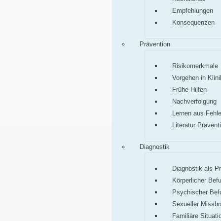
Empfehlungen
Konsequenzen
Prävention
Risikomerkmale
Vorgehen in Klini
Frühe Hilfen
Nachverfolgung
Lernen aus Fehle
Literatur Prävent
Diagnostik
Diagnostik als P
Körperlicher Bef
Psychischer Bef
Sexueller Missb
Familiäre Situati