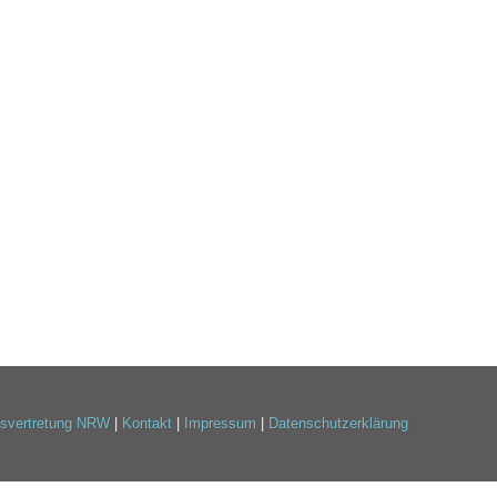
esvertretung NRW
|
Kontakt
|
Impressum
|
Datenschutzerklärung