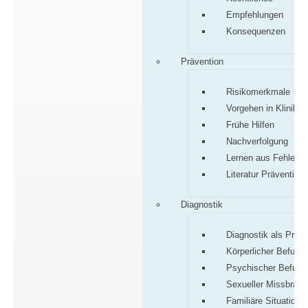
Empfehlungen
Konsequenzen
Prävention
Risikomerkmale
Vorgehen in Klinik/P
Frühe Hilfen
Nachverfolgung
Lernen aus Fehlern
Literatur Prävention
Diagnostik
Diagnostik als Proz
Körperlicher Befund
Psychischer Befund
Sexueller Missbrauc
Familiäre Situation