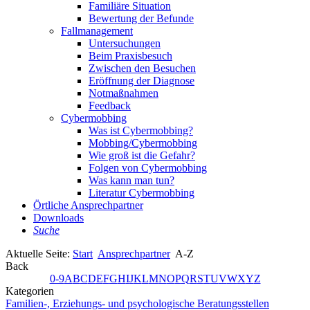
Familiäre Situation
Bewertung der Befunde
Fallmanagement
Untersuchungen
Beim Praxisbesuch
Zwischen den Besuchen
Eröffnung der Diagnose
Notmaßnahmen
Feedback
Cybermobbing
Was ist Cybermobbing?
Mobbing/Cybermobbing
Wie groß ist die Gefahr?
Folgen von Cybermobbing
Was kann man tun?
Literatur Cybermobbing
Örtliche Ansprechpartner
Downloads
Suche
Aktuelle Seite:
Start
Ansprechpartner
A-Z
Back
0-9
A
B
C
D
E
F
G
H
I
J
K
L
M
N
O
P
Q
R
S
T
U
V
W
X
Y
Z
Kategorien
Familien-, Erziehungs- und psychologische Beratungsstellen