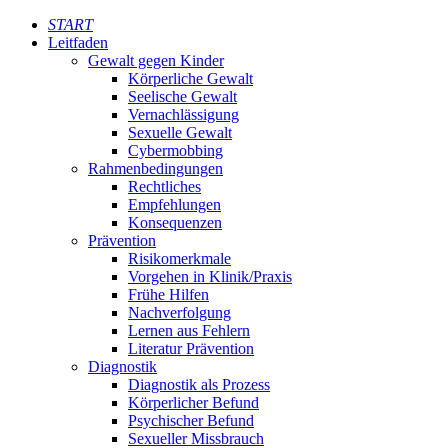
START
Leitfaden
Gewalt gegen Kinder
Körperliche Gewalt
Seelische Gewalt
Vernachlässigung
Sexuelle Gewalt
Cybermobbing
Rahmenbedingungen
Rechtliches
Empfehlungen
Konsequenzen
Prävention
Risikomerkmale
Vorgehen in Klinik/Praxis
Frühe Hilfen
Nachverfolgung
Lernen aus Fehlern
Literatur Prävention
Diagnostik
Diagnostik als Prozess
Körperlicher Befund
Psychischer Befund
Sexueller Missbrauch