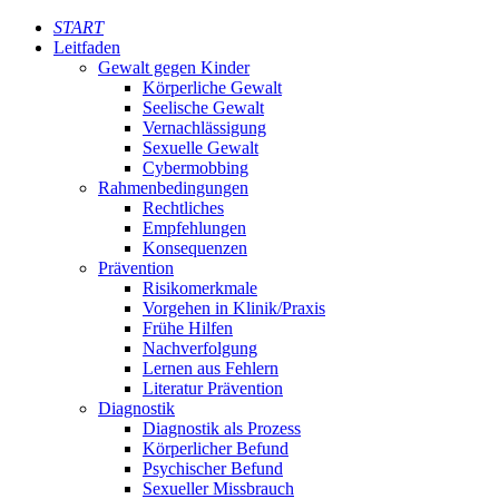
START
Leitfaden
Gewalt gegen Kinder
Körperliche Gewalt
Seelische Gewalt
Vernachlässigung
Sexuelle Gewalt
Cybermobbing
Rahmenbedingungen
Rechtliches
Empfehlungen
Konsequenzen
Prävention
Risikomerkmale
Vorgehen in Klinik/Praxis
Frühe Hilfen
Nachverfolgung
Lernen aus Fehlern
Literatur Prävention
Diagnostik
Diagnostik als Prozess
Körperlicher Befund
Psychischer Befund
Sexueller Missbrauch