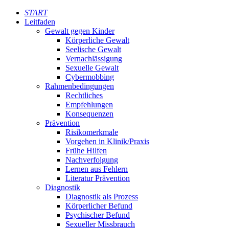
START
Leitfaden
Gewalt gegen Kinder
Körperliche Gewalt
Seelische Gewalt
Vernachlässigung
Sexuelle Gewalt
Cybermobbing
Rahmenbedingungen
Rechtliches
Empfehlungen
Konsequenzen
Prävention
Risikomerkmale
Vorgehen in Klinik/Praxis
Frühe Hilfen
Nachverfolgung
Lernen aus Fehlern
Literatur Prävention
Diagnostik
Diagnostik als Prozess
Körperlicher Befund
Psychischer Befund
Sexueller Missbrauch