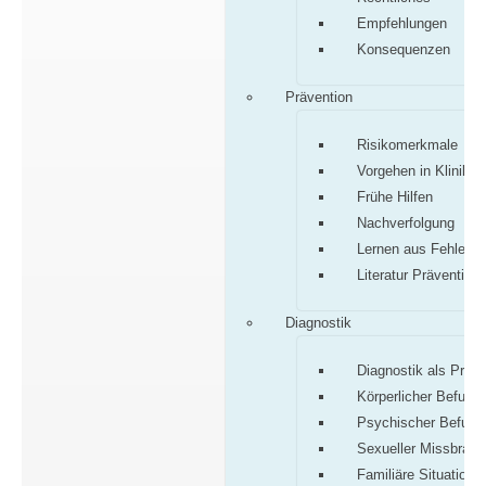
Empfehlungen
Konsequenzen
Prävention
Risikomerkmale
Vorgehen in Klinik/P
Frühe Hilfen
Nachverfolgung
Lernen aus Fehlern
Literatur Prävention
Diagnostik
Diagnostik als Proz
Körperlicher Befund
Psychischer Befund
Sexueller Missbrauc
Familiäre Situation