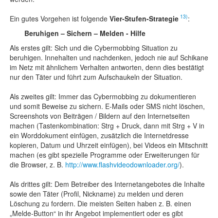
13)
Ein gutes Vorgehen ist folgende
Vier-Stufen-Strategie
:
Beruhigen – Sichern – Melden - Hilfe
Als erstes gilt: Sich und die Cybermobbing Situation zu
beruhigen. Innehalten und nachdenken, jedoch nie auf Schikane
im Netz mit ähnlichem Verhalten antworten, denn dies bestätigt
nur den Täter und führt zum Aufschaukeln der Situation.
Als zweites gilt: Immer das Cybermobbing zu dokumentieren
und somit Beweise zu sichern. E-Mails oder SMS nicht löschen,
Screenshots von Beiträgen / Bildern auf den Internetseiten
machen (Tastenkombination: Strg + Druck, dann mit Strg + V in
ein Worddokument einfügen, zusätzlich die Internetdresse
kopieren, Datum und Uhrzeit einfügen), bei Videos ein Mitschnitt
machen (es gibt spezielle Programme oder Erweiterungen für
die Browser, z. B.
http://www.flashvideodownloader.org/
).
Als drittes gilt: Dem Betreiber des Internetangebotes die Inhalte
sowie den Täter (Profil, Nickname) zu melden und deren
Löschung zu fordern. Die meisten Seiten haben z. B. einen
„Melde-Button“ in ihr Angebot implementiert oder es gibt